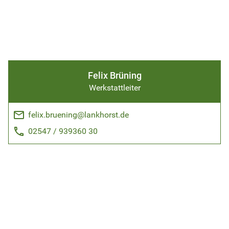
Felix Brüning
Werkstattleiter
email
felix.bruening@lankhorst.de
phone
02547 / 939360 30