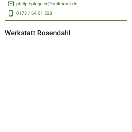
email
philip.spiegeler@lankhorst.de
phone_android
0173 / 64 01 528
Werkstatt Rosendahl