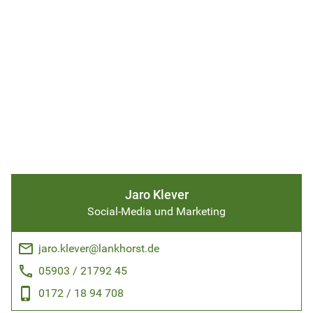
Jaro Klever
Social-Media und Marketing
email
jaro.klever@lankhorst.de
phone
05903 / 21792 45
phone_android
0172 / 18 94 708