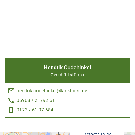
Hendrik Oudehinkel
Geschäftsführer
email
hendrik.oudehinkel@lankhorst.de
phone
05903 / 21792 61
phone_android
0173 / 61 97 684