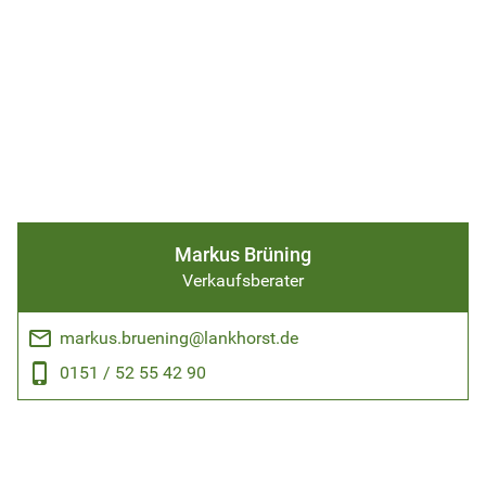
Markus Brüning
Verkaufsberater
email
markus.bruening@lankhorst.de
phone_android
0151 / 52 55 42 90