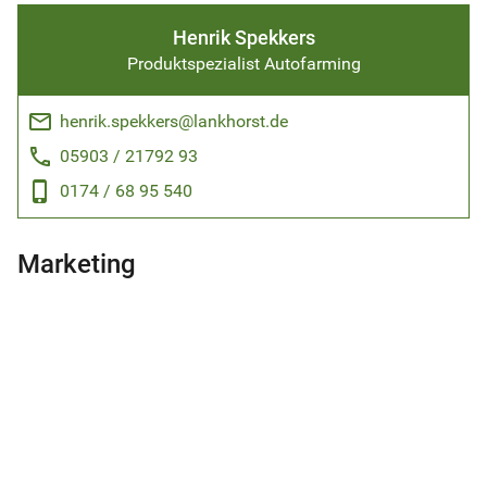
Henrik Spekkers
Produktspezialist Autofarming
email
henrik.spekkers@lankhorst.de
phone
05903 / 21792 93
phone_android
0174 / 68 95 540
Marketing