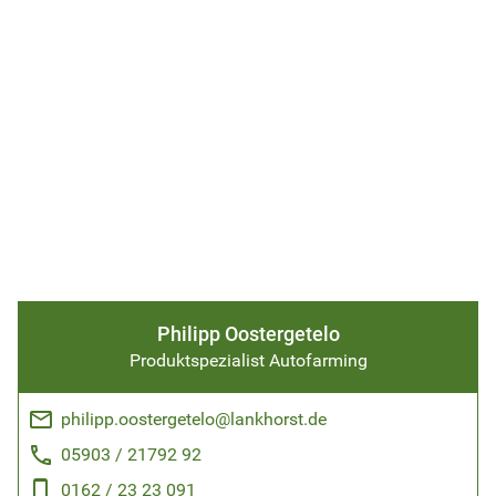
Philipp Oostergetelo
Produktspezialist Autofarming
email
philipp.oostergetelo@lankhorst.de
phone
05903 / 21792 92
phone_android
0162 / 23 23 091