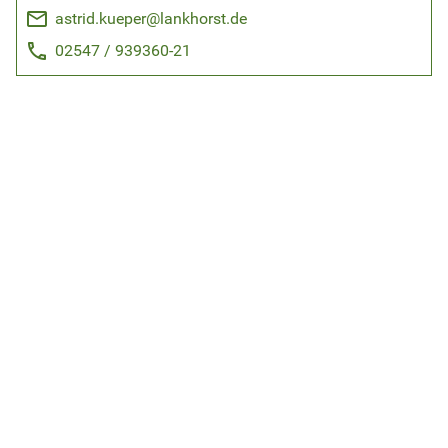
email
astrid.kueper@lankhorst.de
phone
02547 / 939360-21