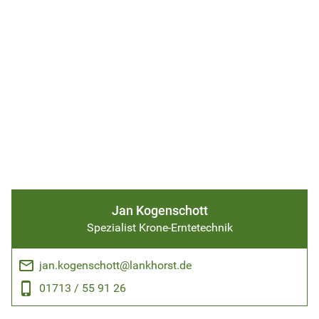
Jan Kogenschott
Spezialist Krone-Erntetechnik
email
jan.kogenschott@lankhorst.de
phone_android
01713 / 55 91 26