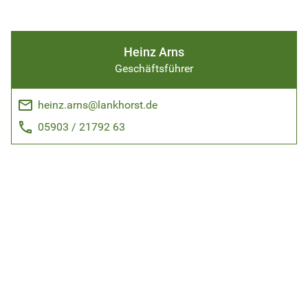
Heinz Arns
Geschäftsführer
email
heinz.arns@lankhorst.de
phone
05903 / 21792 63