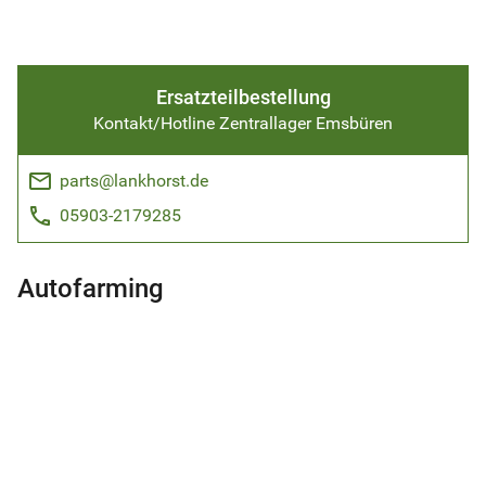
Ersatzteilbestellung
Kontakt/Hotline Zentrallager Emsbüren
email
parts@lankhorst.de
phone
05903-2179285
Autofarming