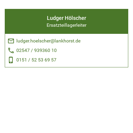
Ludger Hölscher
Ersatzteillagerleiter
email
ludger.hoelscher@lankhorst.de
phone
02547 / 939360 10
phone_android
0151 / 52 53 69 57