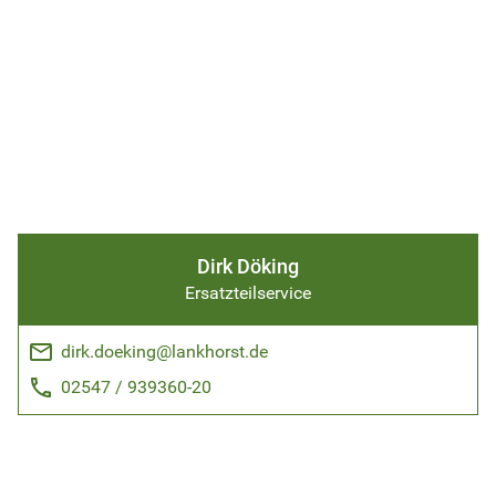
Dirk Döking
Ersatzteilservice
email
dirk.doeking@lankhorst.de
phone
02547 / 939360-20